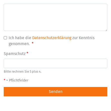
Ich habe die
Datenschutzerklärung
zur Kenntnis
genommen.
*
Pflichtfeld
Spamschutz
*
Bitte rechnen Sie 5 plus 4.
*
= Pflichtfelder
Senden