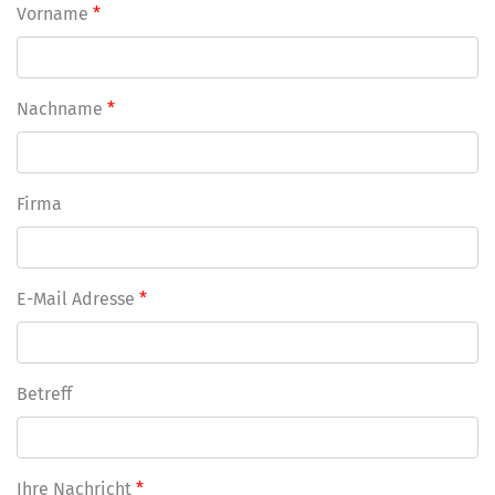
Pflichtfeld
Vorname
*
Pflichtfeld
Nachname
*
Firma
Pflichtfeld
E-Mail Adresse
*
Betreff
Pflichtfeld
Ihre Nachricht
*