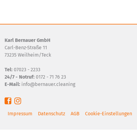
Karl Bernauer GmbH
Carl-Benz-Straße 11
73235 Weilheim/Teck
Tel:
07023 - 2233
24/7 - Notruf:
0172 - 71 76 23
E-Mail:
info@bernauer.cleaning
Navigation überspringen
Impressum
Datenschutz
AGB
Cookie-Einstellungen